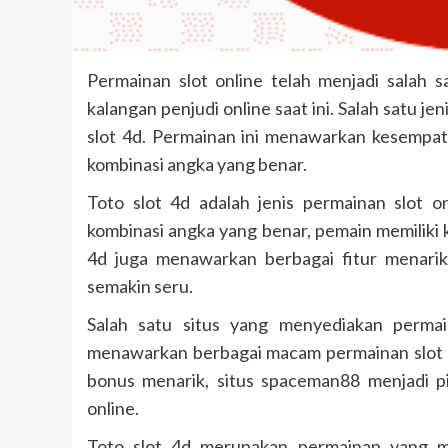
Permainan slot online telah menjadi salah 
kalangan penjudi online saat ini. Salah satu je
slot 4d. Permainan ini menawarkan kesemp
kombinasi angka yang benar.
Toto slot 4d adalah jenis permainan slot
kombinasi angka yang benar, pemain memiliki
4d juga menawarkan berbagai fitur menari
semakin seru.
Salah satu situs yang menyediakan permai
menawarkan berbagai macam permainan slot on
bonus menarik, situs spaceman88 menjadi p
online.
Toto slot 4d merupakan permainan yang m