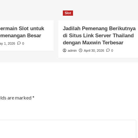
Slot
Bermain Slot untuk
Jadilah Pemenang Berikutnya
emenangan Besar
di Situs Link Server Thailand
dengan Maxwin Terbesar
ay 1, 2026
0
admin
April 30, 2026
0
elds are marked
*