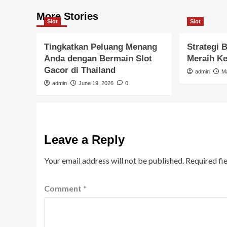
More Stories
Slot
Slot
Tingkatkan Peluang Menang
Strategi 
Anda dengan Bermain Slot
Meraih K
Gacor di Thailand
admin
M
admin
June 19, 2026
0
Leave a Reply
Your email address will not be published.
Required fi
Comment
*