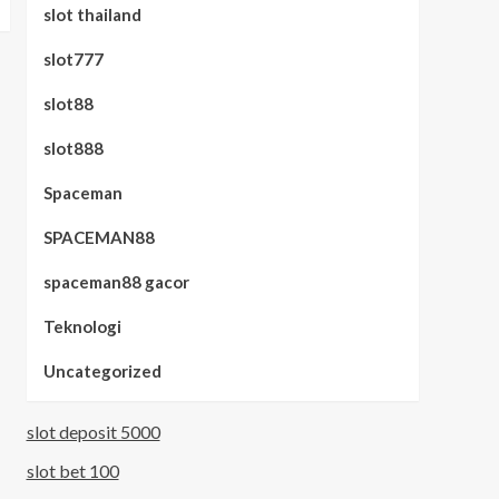
slot thailand
slot777
slot88
slot888
Spaceman
SPACEMAN88
spaceman88 gacor
Teknologi
Uncategorized
slot deposit 5000
slot bet 100