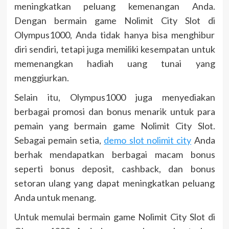
meningkatkan peluang kemenangan Anda.
Dengan bermain game Nolimit City Slot di
Olympus1000, Anda tidak hanya bisa menghibur
diri sendiri, tetapi juga memiliki kesempatan untuk
memenangkan hadiah uang tunai yang
menggiurkan.
Selain itu, Olympus1000 juga menyediakan
berbagai promosi dan bonus menarik untuk para
pemain yang bermain game Nolimit City Slot.
Sebagai pemain setia,
demo slot nolimit city
Anda
berhak mendapatkan berbagai macam bonus
seperti bonus deposit, cashback, dan bonus
setoran ulang yang dapat meningkatkan peluang
Anda untuk menang.
Untuk memulai bermain game Nolimit City Slot di