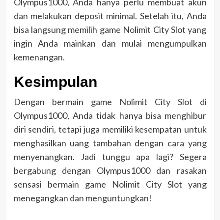
Olympus1000, Anda hanya perlu membuat akun
dan melakukan deposit minimal. Setelah itu, Anda
bisa langsung memilih game Nolimit City Slot yang
ingin Anda mainkan dan mulai mengumpulkan
kemenangan.
Kesimpulan
Dengan bermain game Nolimit City Slot di
Olympus1000, Anda tidak hanya bisa menghibur
diri sendiri, tetapi juga memiliki kesempatan untuk
menghasilkan uang tambahan dengan cara yang
menyenangkan. Jadi tunggu apa lagi? Segera
bergabung dengan Olympus1000 dan rasakan
sensasi bermain game Nolimit City Slot yang
menegangkan dan menguntungkan!