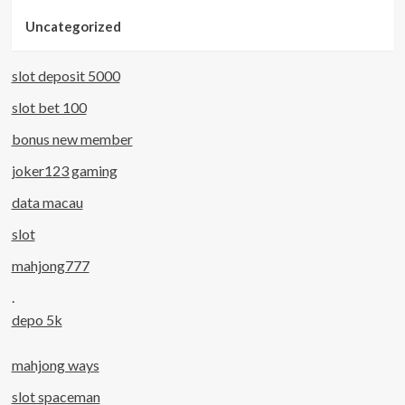
Uncategorized
slot deposit 5000
slot bet 100
bonus new member
joker123 gaming
data macau
slot
mahjong777
.
depo 5k
mahjong ways
slot spaceman