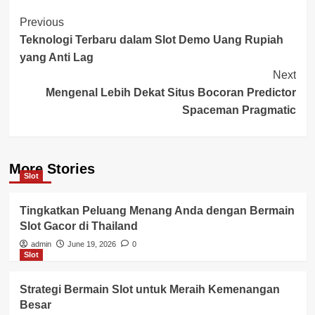
Post
Previous
Teknologi Terbaru dalam Slot Demo Uang Rupiah
Navigation
yang Anti Lag
Next
Mengenal Lebih Dekat Situs Bocoran Predictor
Spaceman Pragmatic
More Stories
Slot
Tingkatkan Peluang Menang Anda dengan Bermain
Slot Gacor di Thailand
admin
June 19, 2026
0
Slot
Strategi Bermain Slot untuk Meraih Kemenangan
Besar