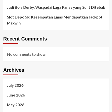
Judi Bola Derby, Waspadai Laga Panas yang Sulit Ditebak
Slot Depo 5k: Kesempatan Emas Mendapatkan Jackpot
Maxwin
Recent Comments
No comments to show.
Archives
July 2026
June 2026
May 2026