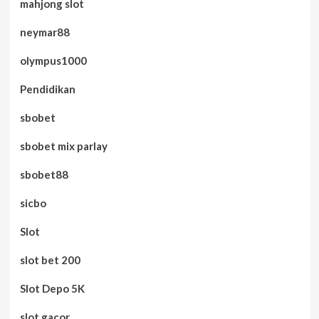
mahjong slot
neymar88
olympus1000
Pendidikan
sbobet
sbobet mix parlay
sbobet88
sicbo
Slot
slot bet 200
Slot Depo 5K
slot gacor