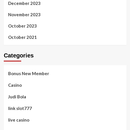
December 2023
November 2023
October 2023
October 2021
Categories
Bonus New Member
Casino
Judi Bola
link slot777
live casino