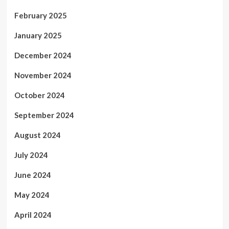
February 2025
January 2025
December 2024
November 2024
October 2024
September 2024
August 2024
July 2024
June 2024
May 2024
April 2024