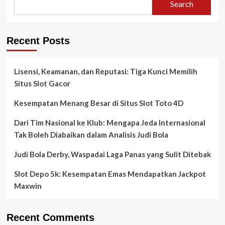
Search
Recent Posts
Lisensi, Keamanan, dan Reputasi: Tiga Kunci Memilih
Situs Slot Gacor
Kesempatan Menang Besar di Situs Slot Toto 4D
Dari Tim Nasional ke Klub: Mengapa Jeda Internasional
Tak Boleh Diabaikan dalam Analisis Judi Bola
Judi Bola Derby, Waspadai Laga Panas yang Sulit Ditebak
Slot Depo 5k: Kesempatan Emas Mendapatkan Jackpot
Maxwin
Recent Comments