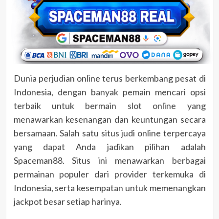
Dunia perjudian online terus berkembang pesat di
Indonesia, dengan banyak pemain mencari opsi
terbaik untuk bermain slot online yang
menawarkan kesenangan dan keuntungan secara
bersamaan. Salah satu situs judi online terpercaya
yang dapat Anda jadikan pilihan adalah
Spaceman88. Situs ini menawarkan berbagai
permainan populer dari provider terkemuka di
Indonesia, serta kesempatan untuk memenangkan
jackpot besar setiap harinya.