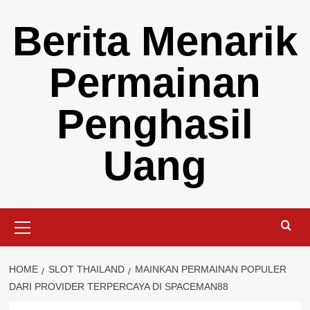
Skip
Berita Menarik
to
content
Permainan
Penghasil
Uang
Primary
Menu
HOME
SLOT THAILAND
MAINKAN PERMAINAN POPULER
DARI PROVIDER TERPERCAYA DI SPACEMAN88