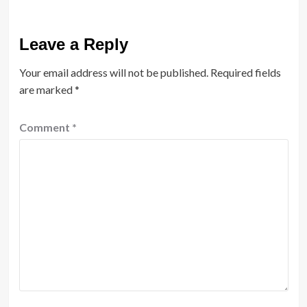
Leave a Reply
Your email address will not be published.
Required fields
are marked
*
Comment
*