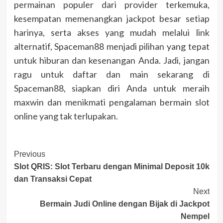
permainan populer dari provider terkemuka,
kesempatan memenangkan jackpot besar setiap
harinya, serta akses yang mudah melalui link
alternatif, Spaceman88 menjadi pilihan yang tepat
untuk hiburan dan kesenangan Anda. Jadi, jangan
ragu untuk daftar dan main sekarang di
Spaceman88, siapkan diri Anda untuk meraih
maxwin dan menikmati pengalaman bermain slot
online yang tak terlupakan.
Post
Previous
Slot QRIS: Slot Terbaru dengan Minimal Deposit 10k
Navigation
dan Transaksi Cepat
Next
Bermain Judi Online dengan Bijak di Jackpot
Nempel