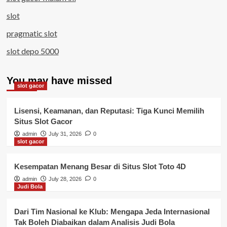
slot
pragmatic slot
slot depo 5000
You may have missed
slot gacor
Lisensi, Keamanan, dan Reputasi: Tiga Kunci Memilih
Situs Slot Gacor
admin
July 31, 2026
0
slot gacor
Kesempatan Menang Besar di Situs Slot Toto 4D
admin
July 28, 2026
0
Judi Bola
Dari Tim Nasional ke Klub: Mengapa Jeda Internasional
Tak Boleh Diabaikan dalam Analisis Judi Bola