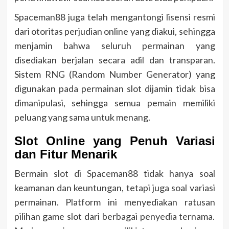
Spaceman88 juga telah mengantongi lisensi resmi
dari otoritas perjudian online yang diakui, sehingga
menjamin bahwa seluruh permainan yang
disediakan berjalan secara adil dan transparan.
Sistem RNG (Random Number Generator) yang
digunakan pada permainan slot dijamin tidak bisa
dimanipulasi, sehingga semua pemain memiliki
peluang yang sama untuk menang.
Slot Online yang Penuh Variasi
dan Fitur Menarik
Bermain slot di Spaceman88 tidak hanya soal
keamanan dan keuntungan, tetapi juga soal variasi
permainan. Platform ini menyediakan ratusan
pilihan game slot dari berbagai penyedia ternama.