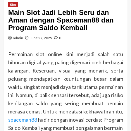
Slot
Main Slot Jadi Lebih Seru dan
Aman dengan Spaceman88 dan
Program Saldo Kembali
admin
June 27, 2025
0
Permainan slot online kini menjadi salah satu
hiburan digital yang paling digemari oleh berbagai
kalangan. Keseruan, visual yang menarik, serta
peluang mendapatkan keuntungan besar dalam
waktu singkat menjadi daya tarik utama permainan
ini. Namun, di balik sensasi tersebut, ada juga risiko
kehilangan saldo yang sering membuat pemain
merasa cemas. Untuk mengatasi kekhawatiran itu,
spaceman88
hadir dengan inovasi cerdas: Program
Saldo Kembali yang membuat pengalaman bermain