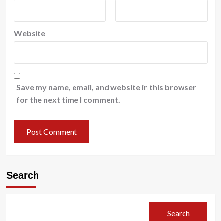
Website
Save my name, email, and website in this browser
for the next time I comment.
Search
Search