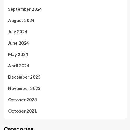
September 2024
August 2024
July 2024
June 2024
May 2024
April 2024
December 2023
November 2023
October 2023
October 2021
Categories