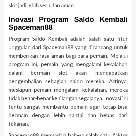
slot jadi lebih seru dan aman.
Inovasi Program Saldo Kembali
Spaceman88
Program Saldo Kembali adalah salah satu fitur
unggulan dari Spaceman88 yang dirancang untuk
memberikan rasa aman bagi para pemain. Melalui
program ini, pemain yang mengalami kekalahan
dalam bermain slot akan mendapatkan
pengembalian sebagian saldo mereka. Artinya,
meskipun pemain mengalami kekalahan, mereka
tidak benar-benar kehilangan segalanya. Inovasi ini
tentu sangat membantu pemain agar tetap bisa
bermain dengan lebih santai dan bebas dari
tekanan.
Spaceman88 menyadari bahwa salah satu faktor