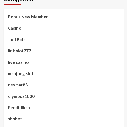
Bonus New Member
Casino
Judi Bola
link slot777
live casino
mahjong slot
neymar88
olympus1000
Pendidikan
sbobet