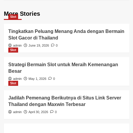
More Stories
Slot
Tingkatkan Peluang Menang Anda dengan Bermain
Slot Gacor di Thailand
admin
June 19, 2026
0
Slot
Strategi Bermain Slot untuk Meraih Kemenangan
Besar
admin
May 1, 2026
0
Slot
Jadilah Pemenang Berikutnya di Situs Link Server
Thailand dengan Maxwin Terbesar
admin
April 30, 2026
0