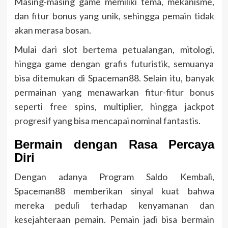
Masing-masing game memiliki tema, mekanisme,
dan fitur bonus yang unik, sehingga pemain tidak
akan merasa bosan.
Mulai dari slot bertema petualangan, mitologi,
hingga game dengan grafis futuristik, semuanya
bisa ditemukan di Spaceman88. Selain itu, banyak
permainan yang menawarkan fitur-fitur bonus
seperti free spins, multiplier, hingga jackpot
progresif yang bisa mencapai nominal fantastis.
Bermain dengan Rasa Percaya
Diri
Dengan adanya Program Saldo Kembali,
Spaceman88 memberikan sinyal kuat bahwa
mereka peduli terhadap kenyamanan dan
kesejahteraan pemain. Pemain jadi bisa bermain