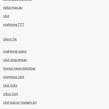
data macau
slot
mahjong777
.
depo 5k
mahjong ways
slot spaceman
bonus new member
olympus slot
slot toto
situs slot
slot gacor malam ini