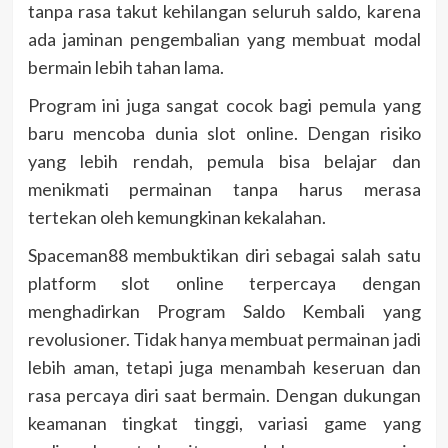
tanpa rasa takut kehilangan seluruh saldo, karena
ada jaminan pengembalian yang membuat modal
bermain lebih tahan lama.
Program ini juga sangat cocok bagi pemula yang
baru mencoba dunia slot online. Dengan risiko
yang lebih rendah, pemula bisa belajar dan
menikmati permainan tanpa harus merasa
tertekan oleh kemungkinan kekalahan.
Spaceman88 membuktikan diri sebagai salah satu
platform slot online terpercaya dengan
menghadirkan Program Saldo Kembali yang
revolusioner. Tidak hanya membuat permainan jadi
lebih aman, tetapi juga menambah keseruan dan
rasa percaya diri saat bermain. Dengan dukungan
keamanan tingkat tinggi, variasi game yang