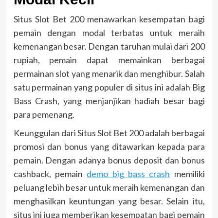
Situs Slot Bet 200 menawarkan kesempatan bagi
pemain dengan modal terbatas untuk meraih
kemenangan besar. Dengan taruhan mulai dari 200
rupiah, pemain dapat memainkan berbagai
permainan slot yang menarik dan menghibur. Salah
satu permainan yang populer di situs ini adalah Big
Bass Crash, yang menjanjikan hadiah besar bagi
para pemenang.
Keunggulan dari Situs Slot Bet 200 adalah berbagai
promosi dan bonus yang ditawarkan kepada para
pemain. Dengan adanya bonus deposit dan bonus
cashback, pemain
demo big bass crash
memiliki
peluang lebih besar untuk meraih kemenangan dan
menghasilkan keuntungan yang besar. Selain itu,
situs ini juga memberikan kesempatan bagi pemain