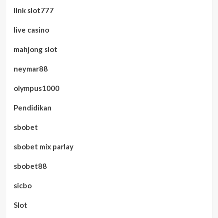
link slot777
live casino
mahjong slot
neymar88
olympus1000
Pendidikan
sbobet
sbobet mix parlay
sbobet88
sicbo
Slot