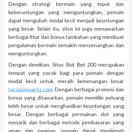
Dengan strategi bermain yang tepat dan
keberuntungan yang menguntungkan, pemain
dapat mengubah modal kecil menjadi keuntungan
yang besar. Selain itu, situs ini juga menawarkan
berbagai fitur dan bonus tambahan yang membuat
pengalaman bermain semakin menyenangkan dan
menguntungkan.
Dengan demikian, Situs Slot Bet 200 merupakan
tempat yang cocok bagi para pemain dengan
modal kecil untuk meraih kemenangan besar
tacoslosjuarez.com
. Dengan berbagai promosi dan
bonus yang ditawarkan, pemain memiliki peluang
lebih besar untuk menghasilkan keuntungan yang
besar. Dengan berbagai permainan slot yang
menarik dan berbagai metode pembayaran yang
aman dan nyaman, pemain dapat menikmati