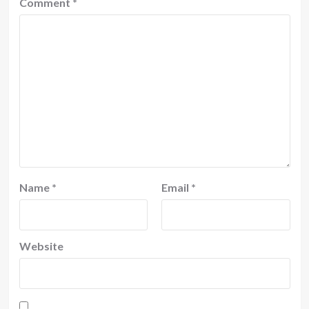
Comment
*
Name
*
Email
*
Website