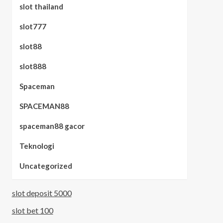
slot thailand
slot777
slot88
slot888
Spaceman
SPACEMAN88
spaceman88 gacor
Teknologi
Uncategorized
slot deposit 5000
slot bet 100