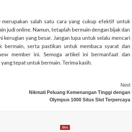
erupakan salah satu cara yang cukup efektif untuk
in judi online. Namun, tetaplah bermain dengan bijak dan
 kerugian yang besar. Jangan lupa untuk selalu mencari
uk bermain, serta pastikan untuk membaca syarat dan
ew member ini. Semoga artikel ini bermanfaat dan
 yang tepat untuk bermain. Terima kasih.
Next
Nikmati Peluang Kemenangan Tinggi dengan
Olympus 1000 Situs Slot Terpercaya
Slot