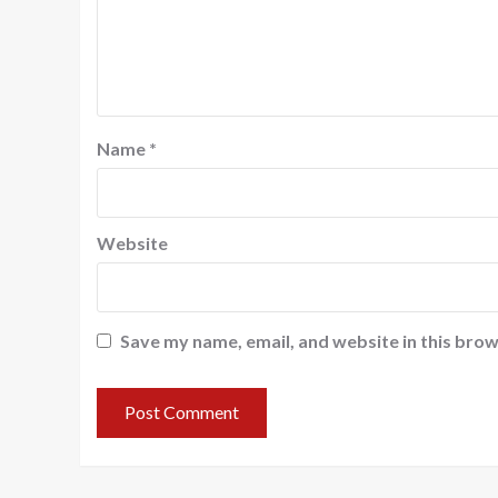
Name
*
Website
Save my name, email, and website in this brow