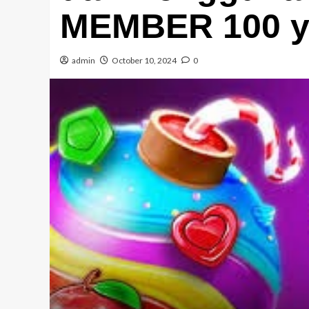
MEMBER 100 y
admin
October 10, 2024
0