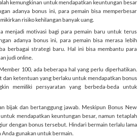
dalah kemungkinan untuk mendapatkan keuntungan besar
ngan adanya bonus ini, para pemain bisa memperbesar
kirkan risiko kehilangan banyak uang.
a menjadi motivasi bagi para pemain baru untuk terus
ngan adanya bonus ini, para pemain bisa merasa lebih
a berbagai strategi baru. Hal ini bisa membantu para
n judi online.
mber 100, ada beberapa hal yang perlu diperhatikan.
t dan ketentuan yang berlaku untuk mendapatkan bonus
gkin memiliki persyaratan yang berbeda-beda untuk
ngan bijak dan bertanggung jawab. Meskipun Bonus New
 untuk mendapatkan keuntungan besar, namun tetaplah
rgiur dengan bonus tersebut. Hindari bermain terlalu lama
n Anda gunakan untuk bermain.