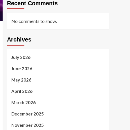
Recent Comments
No comments to show.
Archives
July 2026
June 2026
May 2026
April 2026
March 2026
December 2025
November 2025