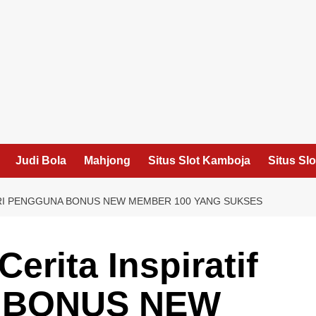
Judi Bola
Mahjong
Situs Slot Kamboja
Situs Slo
DARI PENGGUNA BONUS NEW MEMBER 100 YANG SUKSES
erita Inspiratif
a BONUS NEW