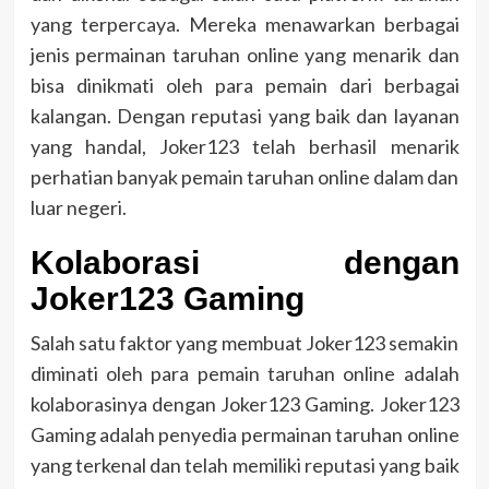
yang terpercaya. Mereka menawarkan berbagai
jenis permainan taruhan online yang menarik dan
bisa dinikmati oleh para pemain dari berbagai
kalangan. Dengan reputasi yang baik dan layanan
yang handal, Joker123 telah berhasil menarik
perhatian banyak pemain taruhan online dalam dan
luar negeri.
Kolaborasi dengan
Joker123 Gaming
Salah satu faktor yang membuat Joker123 semakin
diminati oleh para pemain taruhan online adalah
kolaborasinya dengan Joker123 Gaming. Joker123
Gaming adalah penyedia permainan taruhan online
yang terkenal dan telah memiliki reputasi yang baik