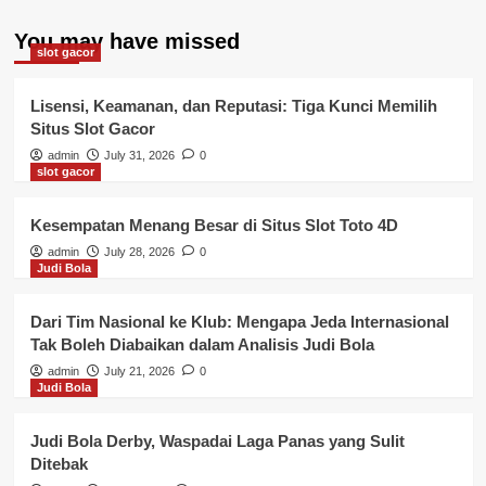
You may have missed
slot gacor
Lisensi, Keamanan, dan Reputasi: Tiga Kunci Memilih
Situs Slot Gacor
admin
July 31, 2026
0
slot gacor
Kesempatan Menang Besar di Situs Slot Toto 4D
admin
July 28, 2026
0
Judi Bola
Dari Tim Nasional ke Klub: Mengapa Jeda Internasional
Tak Boleh Diabaikan dalam Analisis Judi Bola
admin
July 21, 2026
0
Judi Bola
Judi Bola Derby, Waspadai Laga Panas yang Sulit
Ditebak