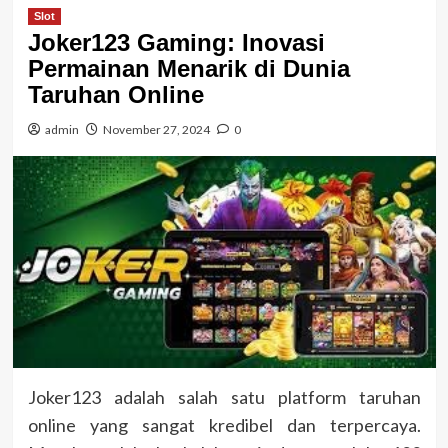
Slot
Joker123 Gaming: Inovasi
Permainan Menarik di Dunia
Taruhan Online
admin
November 27, 2024
0
Joker123 adalah salah satu platform taruhan
online yang sangat kredibel dan terpercaya.