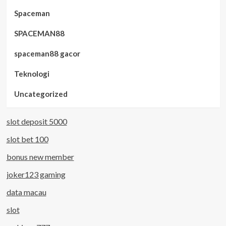
Spaceman
SPACEMAN88
spaceman88 gacor
Teknologi
Uncategorized
slot deposit 5000
slot bet 100
bonus new member
joker123 gaming
data macau
slot