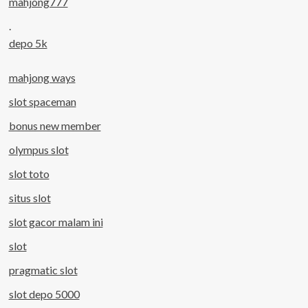
mahjong777
.
depo 5k
mahjong ways
slot spaceman
bonus new member
olympus slot
slot toto
situs slot
slot gacor malam ini
slot
pragmatic slot
slot depo 5000