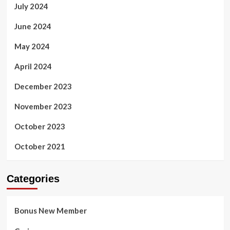
July 2024
June 2024
May 2024
April 2024
December 2023
November 2023
October 2023
October 2021
Categories
Bonus New Member