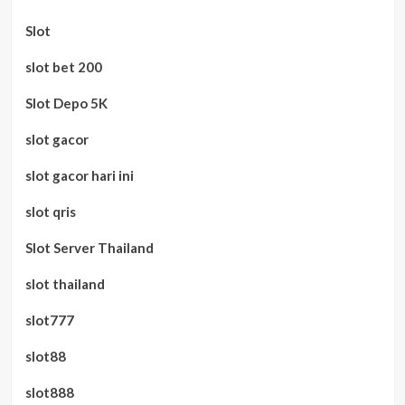
Slot
slot bet 200
Slot Depo 5K
slot gacor
slot gacor hari ini
slot qris
Slot Server Thailand
slot thailand
slot777
slot88
slot888