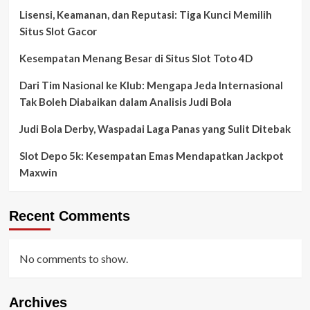
Lisensi, Keamanan, dan Reputasi: Tiga Kunci Memilih
Situs Slot Gacor
Kesempatan Menang Besar di Situs Slot Toto 4D
Dari Tim Nasional ke Klub: Mengapa Jeda Internasional
Tak Boleh Diabaikan dalam Analisis Judi Bola
Judi Bola Derby, Waspadai Laga Panas yang Sulit Ditebak
Slot Depo 5k: Kesempatan Emas Mendapatkan Jackpot
Maxwin
Recent Comments
No comments to show.
Archives