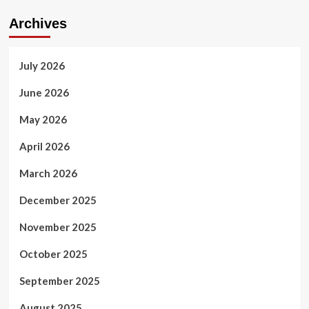
Archives
July 2026
June 2026
May 2026
April 2026
March 2026
December 2025
November 2025
October 2025
September 2025
August 2025