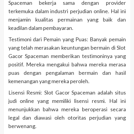
Spaceman bekerja sama dengan provider
terkemuka dalam industri perjudian online. Hal ini
menjamin kualitas permainan yang baik dan
keadilan dalam pembayaran.
Testimoni dari Pemain yang Puas: Banyak pemain
yang telah merasakan keuntungan bermain di Slot
Gacor Spaceman memberikan testimoninya yang
positif. Mereka mengakui bahwa mereka merasa
puas dengan pengalaman bermain dan hasil
kemenangan yang mereka peroleh.
Lisensi Resmi: Slot Gacor Spaceman adalah situs
judi online yang memiliki lisensi resmi. Hal ini
menunjukkan bahwa mereka beroperasi secara
legal dan diawasi oleh otoritas perjudian yang
berwenang.