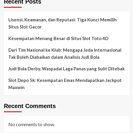
Recent Posts
Lisensi, Keamanan, dan Reputasi: Tiga Kunci Memilih
Situs Slot Gacor
Kesempatan Menang Besar di Situs Slot Toto 4D
Dari Tim Nasional ke Klub: Mengapa Jeda Internasional
Tak Boleh Diabaikan dalam Analisis Judi Bola
Judi Bola Derby, Waspadai Laga Panas yang Sulit Ditebak
Slot Depo 5k: Kesempatan Emas Mendapatkan Jackpot
Maxwin
Recent Comments
No comments to show.