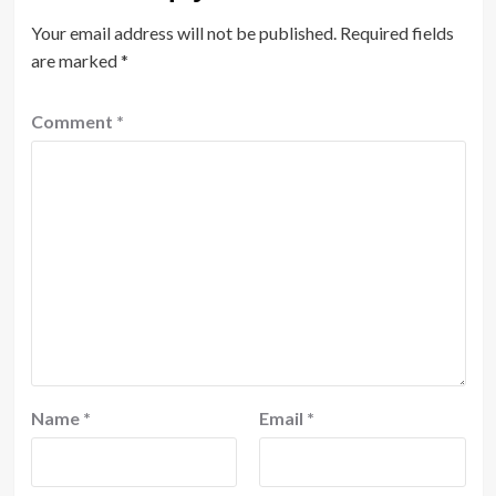
Your email address will not be published.
Required fields
are marked
*
Comment
*
Name
*
Email
*