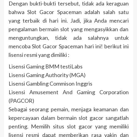
Dengan bukti-bukti tersebut, tidak ada keraguan
bahwa Slot Gacor Spaceman adalah salah satu
yang terbaik di hari ini. Jadi, jika Anda mencari
pengalaman bermain slot yang mengasyikkan dan
menguntungkan, tidak ada salahnya untuk
mencoba Slot Gacor Spaceman hari ini! berikut ini
lisensi resmi yang dimiliki :
Lisensi Gaming BMM testiLabs
Lisensi Gaming Authority (MGA)
Lisensi Gambling Commison Inggris
Lisensi Amusement And Gaming Corporation
(PAGCOR)
Sebagai seorang pemain, menjaga keamanan dan
kepercayaan dalam bermain slot gacor sangatlah
penting. Memilih situs slot gacor yang memiliki
lisensi resmi dapat memberikan rasa yakin dan