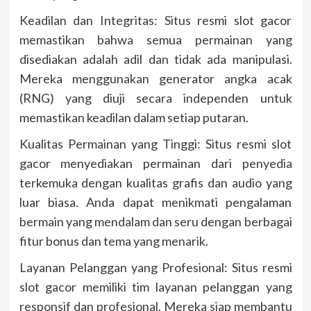
Keadilan dan Integritas: Situs resmi slot gacor
memastikan bahwa semua permainan yang
disediakan adalah adil dan tidak ada manipulasi.
Mereka menggunakan generator angka acak
(RNG) yang diuji secara independen untuk
memastikan keadilan dalam setiap putaran.
Kualitas Permainan yang Tinggi: Situs resmi slot
gacor menyediakan permainan dari penyedia
terkemuka dengan kualitas grafis dan audio yang
luar biasa. Anda dapat menikmati pengalaman
bermain yang mendalam dan seru dengan berbagai
fitur bonus dan tema yang menarik.
Layanan Pelanggan yang Profesional: Situs resmi
slot gacor memiliki tim layanan pelanggan yang
responsif dan profesional. Mereka siap membantu