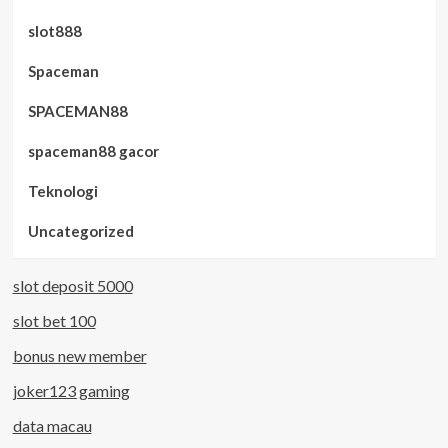
slot888
Spaceman
SPACEMAN88
spaceman88 gacor
Teknologi
Uncategorized
slot deposit 5000
slot bet 100
bonus new member
joker123 gaming
data macau