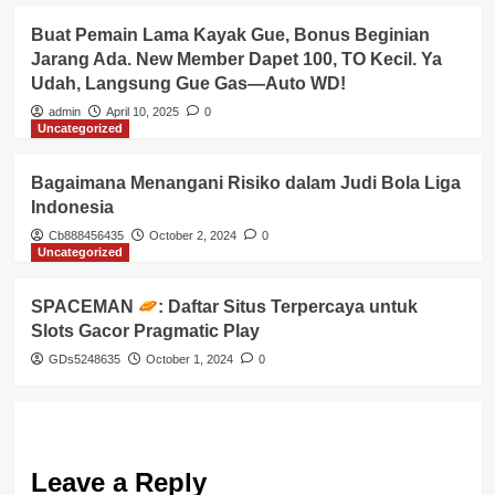
Buat Pemain Lama Kayak Gue, Bonus Beginian
Jarang Ada. New Member Dapet 100, TO Kecil. Ya
Udah, Langsung Gue Gas—Auto WD!
admin
April 10, 2025
0
Uncategorized
Bagaimana Menangani Risiko dalam Judi Bola Liga
Indonesia
Cb888456435
October 2, 2024
0
Uncategorized
SPACEMAN
: Daftar Situs Terpercaya untuk
Slots Gacor Pragmatic Play
GDs5248635
October 1, 2024
0
Leave a Reply