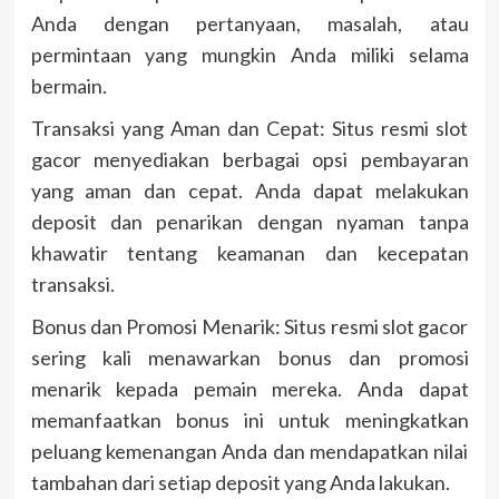
Anda dengan pertanyaan, masalah, atau
permintaan yang mungkin Anda miliki selama
bermain.
Transaksi yang Aman dan Cepat: Situs resmi slot
gacor menyediakan berbagai opsi pembayaran
yang aman dan cepat. Anda dapat melakukan
deposit dan penarikan dengan nyaman tanpa
khawatir tentang keamanan dan kecepatan
transaksi.
Bonus dan Promosi Menarik: Situs resmi slot gacor
sering kali menawarkan bonus dan promosi
menarik kepada pemain mereka. Anda dapat
memanfaatkan bonus ini untuk meningkatkan
peluang kemenangan Anda dan mendapatkan nilai
tambahan dari setiap deposit yang Anda lakukan.