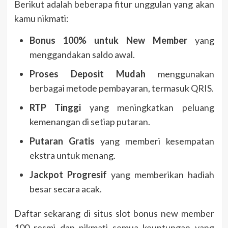
Berikut adalah beberapa fitur unggulan yang akan
kamu nikmati:
Bonus 100% untuk New Member
yang
menggandakan saldo awal.
Proses Deposit Mudah
menggunakan
berbagai metode pembayaran, termasuk QRIS.
RTP Tinggi
yang meningkatkan peluang
kemenangan di setiap putaran.
Putaran Gratis
yang memberi kesempatan
ekstra untuk menang.
Jackpot Progresif
yang memberikan hadiah
besar secara acak.
Daftar sekarang di situs slot bonus new member
100 resmi dan nikmati semua keuntungan yang