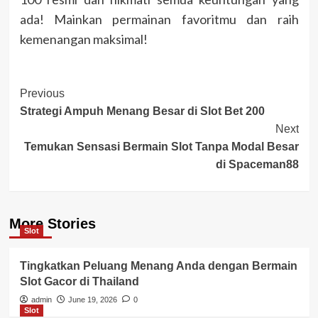
ada! Mainkan permainan favoritmu dan raih
kemenangan maksimal!
Post
Previous
Strategi Ampuh Menang Besar di Slot Bet 200
Navigation
Next
Temukan Sensasi Bermain Slot Tanpa Modal Besar
di Spaceman88
More Stories
Slot
Tingkatkan Peluang Menang Anda dengan Bermain
Slot Gacor di Thailand
admin
June 19, 2026
0
Slot