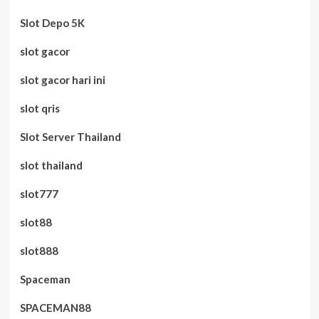
Slot Depo 5K
slot gacor
slot gacor hari ini
slot qris
Slot Server Thailand
slot thailand
slot777
slot88
slot888
Spaceman
SPACEMAN88