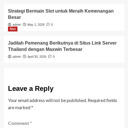
Strategi Bermain Slot untuk Meraih Kemenangan
Besar
admin
May 1, 2026
0
Slot
Jadilah Pemenang Berikutnya di Situs Link Server
Thailand dengan Maxwin Terbesar
admin
April 30, 2026
0
Leave a Reply
Your email address will not be published.
Required fields
are marked
*
Comment
*