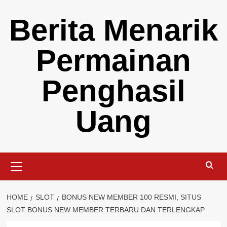
Skip
Berita Menarik
to
content
Permainan
Penghasil
Uang
Primary
Menu
HOME
SLOT
BONUS NEW MEMBER 100 RESMI, SITUS
SLOT BONUS NEW MEMBER TERBARU DAN TERLENGKAP