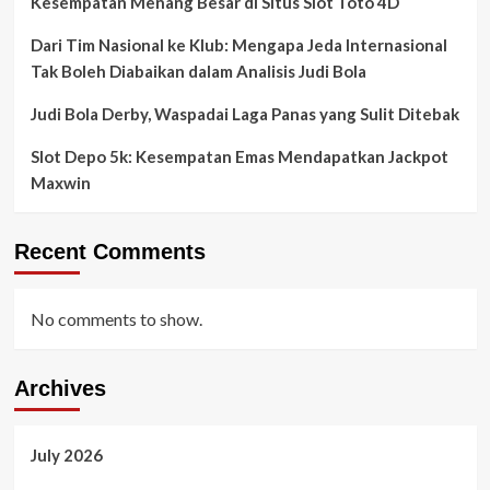
Kesempatan Menang Besar di Situs Slot Toto 4D
Dari Tim Nasional ke Klub: Mengapa Jeda Internasional
Tak Boleh Diabaikan dalam Analisis Judi Bola
Judi Bola Derby, Waspadai Laga Panas yang Sulit Ditebak
Slot Depo 5k: Kesempatan Emas Mendapatkan Jackpot
Maxwin
Recent Comments
No comments to show.
Archives
July 2026