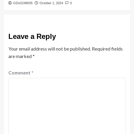
GDs5248635
October 1, 2024
0
Leave a Reply
Your email address will not be published.
Required fields
are marked
*
Comment
*