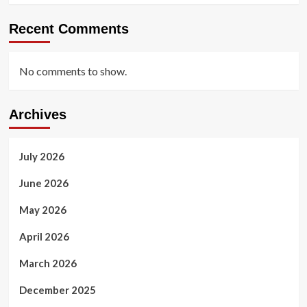
Recent Comments
No comments to show.
Archives
July 2026
June 2026
May 2026
April 2026
March 2026
December 2025