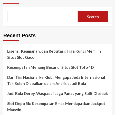
Search
Recent Posts
Lisensi, Keamanan, dan Reputasi: Tiga Kunci Memilih
Situs Slot Gacor
Kesempatan Menang Besar di Situs Slot Toto 4D
Dari Tim Nasional ke Klub: Mengapa Jeda Internasional
Tak Boleh Diabaikan dalam Analisis Judi Bola
Judi Bola Derby, Waspadai Laga Panas yang Sulit Ditebak
Slot Depo 5k: Kesempatan Emas Mendapatkan Jackpot
Maxwin