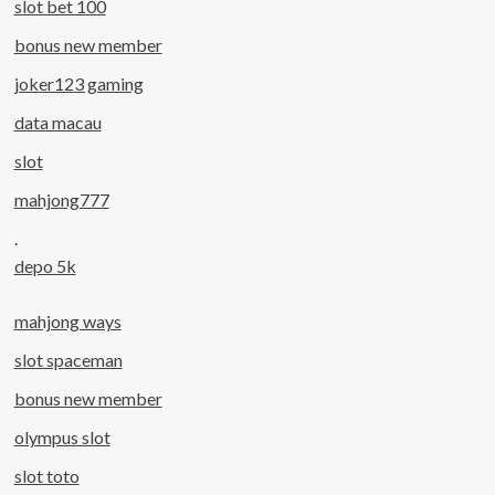
slot bet 100
bonus new member
joker123 gaming
data macau
slot
mahjong777
.
depo 5k
mahjong ways
slot spaceman
bonus new member
olympus slot
slot toto