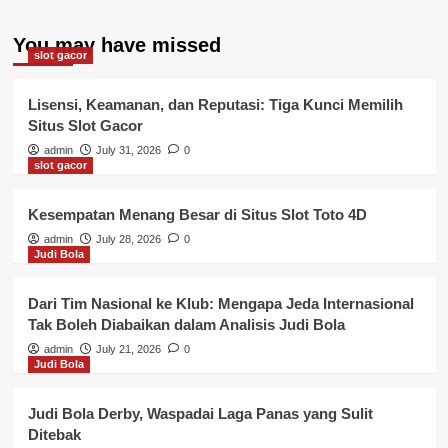
You may have missed
slot gacor
Lisensi, Keamanan, dan Reputasi: Tiga Kunci Memilih
Situs Slot Gacor
admin
July 31, 2026
0
slot gacor
Kesempatan Menang Besar di Situs Slot Toto 4D
admin
July 28, 2026
0
Judi Bola
Dari Tim Nasional ke Klub: Mengapa Jeda Internasional
Tak Boleh Diabaikan dalam Analisis Judi Bola
admin
July 21, 2026
0
Judi Bola
Judi Bola Derby, Waspadai Laga Panas yang Sulit
Ditebak