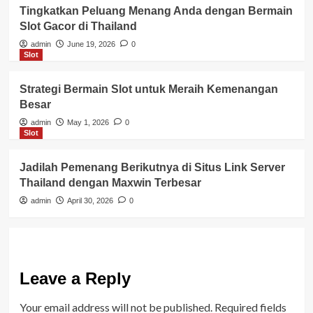
Tingkatkan Peluang Menang Anda dengan Bermain
Slot Gacor di Thailand
admin
June 19, 2026
0
Slot
Strategi Bermain Slot untuk Meraih Kemenangan
Besar
admin
May 1, 2026
0
Slot
Jadilah Pemenang Berikutnya di Situs Link Server
Thailand dengan Maxwin Terbesar
admin
April 30, 2026
0
Leave a Reply
Your email address will not be published.
Required fields