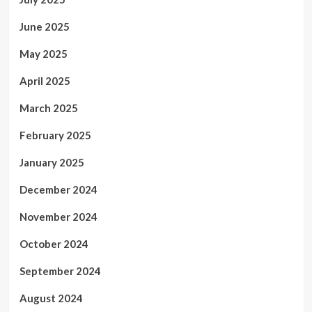
June 2025
May 2025
April 2025
March 2025
February 2025
January 2025
December 2024
November 2024
October 2024
September 2024
August 2024