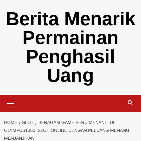
Skip
Berita Menarik
to
content
Permainan
Penghasil
Uang
Primary
Menu
HOME
SLOT
BERAGAM GAME SERU MENANTI DI
OLYMPUS1000: SLOT ONLINE DENGAN PELUANG MENANG
MENJANJIKAN