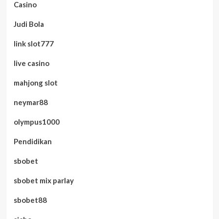
Casino
Judi Bola
link slot777
live casino
mahjong slot
neymar88
olympus1000
Pendidikan
sbobet
sbobet mix parlay
sbobet88