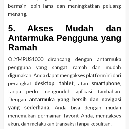
bermain lebih lama dan meningkatkan peluang
menang.
5.
Akses Mudah dan
Antarmuka Pengguna yang
Ramah
OLYMPUS1000 dirancang dengan antarmuka
pengguna yang sangat ramah dan mudah
digunakan. Anda dapat mengakses platform ini dari
perangkat
desktop
,
tablet
, atau
smartphone
,
tanpa perlu mengunduh aplikasi tambahan.
Dengan
antarmuka yang bersih dan navigasi
yang sederhana
, Anda bisa dengan mudah
menemukan permainan favorit Anda, mengakses
akun, dan melakukan transaksi tanpa kesulitan.