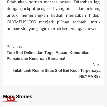
tidak akan pernah merasa bosan. Ditambah lagi
dengan jackpot progresif yang besar dan peluang
untuk memenangkan hadiah mengubah hidup,
OLYMPUS1000 menjadi pilihan terbaik untuk
pemain slot yang ingin meraih kemenangan besar.
Post
Previous
Toto Slot Online dan Togel Macau: Komunitas
Navigation
Pemain dan Keseruan Bersama!
Next
Inilah Link Resmi Situs Slot Bet Kecil Terpercaya
NEYMAR88
More Stories
Slot